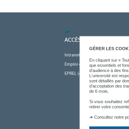
ACCÈS RAPIDES
GÉRER LES COOK
Intranet des personnels
En cliquant sur « To
Emploi du temps en ligne (ADE)
que essentiels et fon
d'audience à des fins 
e
EPREL (cours en ligne)
L'université est resp
sont détaillés par d
d'acceptation des tr
de 6 mois.
Si vous souhaitez re
retirer votre consent
➜
Consultez notre po