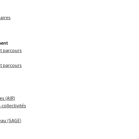
éaires
ment
nt parcours
nt parcours
es (AIR)
ollectivités
eau (SAGE)