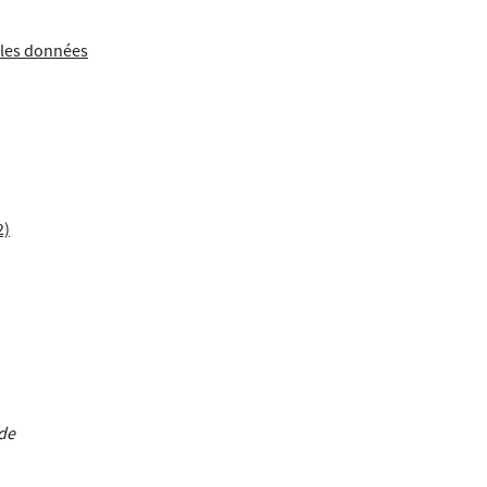
lles données
2)
 de