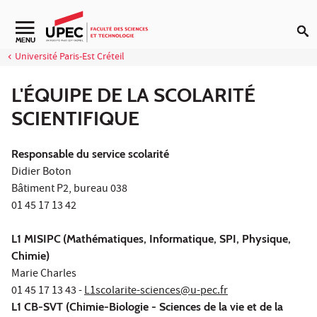
Aller au contenu
Navigation secondaire
MENU
Université Paris-Est Créteil
L'ÉQUIPE DE LA SCOLARITÉ
SCIENTIFIQUE
Responsable du service scolarité
Didier Boton
Bâtiment P2, bureau 038
01 45 17 13 42
L1 MISIPC
(Mathématiques, Informatique, SPI, Physique,
Chimie)
Marie Charles
01 45 17 13 43 -
L1scolarite-sciences@u-pec.fr
L1 CB-SVT (Chimie-Biologie - Sciences de la vie et de la