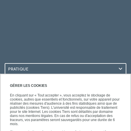
PRATIQUE
ACCÈS RAPIDES
GÉRER LES COOKIES
En cliquant sur « Tout accepter », vous acceptez le stockage de
cookies, autres que essentiels et fonctionnels, sur votre appareil pour
réaliser des mesures d'audience à des fins statistiques ainsi que de
publicités (cookies Tiers). L'université est responsable de traitement
pour le site Internet. Les cookies Tiers sont détaillés par domaine
SUIVEZ-NOUS
dans nos mentions légales. En cas de refus ou d'acceptation des
traceurs, vos paramètres seront sauvegardés pour une durée de 6
mois.