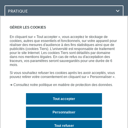
PRATIQUE
ACCÈS RAPIDES
GÉRER LES COOKIES
En cliquant sur « Tout accepter », vous acceptez le stockage de
cookies, autres que essentiels et fonctionnels, sur votre appareil pour
réaliser des mesures d'audience à des fins statistiques ainsi que de
publicités (cookies Tiers). L'université est responsable de traitement
pour le site Internet. Les cookies Tiers sont détaillés par domaine
SUIVEZ-NOUS
dans nos mentions légales. En cas de refus ou d'acceptation des
traceurs, vos paramètres seront sauvegardés pour une durée de 6
mois.
Si vous souhaitez refuser les cookies après les avoir acceptés, vous
pouvez retirer votre consentement en cliquant sur « Personnaliser ».
➜
Consultez notre politique en matière de protection des données.
Tout accepter
Contact
Mentions légales
Personnaliser
Plan d'accès
Plan du site
Tout refuser