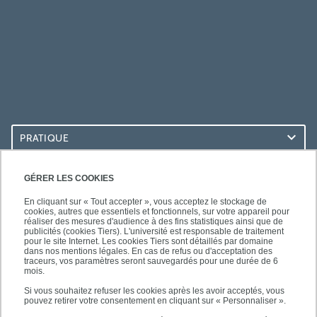
PRATIQUE
ACCÈS RAPIDES
GÉRER LES COOKIES
En cliquant sur « Tout accepter », vous acceptez le stockage de
cookies, autres que essentiels et fonctionnels, sur votre appareil pour
réaliser des mesures d'audience à des fins statistiques ainsi que de
publicités (cookies Tiers). L'université est responsable de traitement
pour le site Internet. Les cookies Tiers sont détaillés par domaine
SUIVEZ-NOUS
dans nos mentions légales. En cas de refus ou d'acceptation des
traceurs, vos paramètres seront sauvegardés pour une durée de 6
mois.
Si vous souhaitez refuser les cookies après les avoir acceptés, vous
pouvez retirer votre consentement en cliquant sur « Personnaliser ».