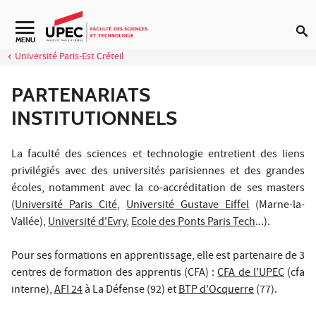
Aller au contenu
Navigation secondaire
MENU
Université Paris-Est Créteil
PARTENARIATS
INSTITUTIONNELS
La faculté des sciences et technologie entretient des liens
privilégiés avec des universités parisiennes et des grandes
écoles, notamment avec la co-accréditation de ses masters
(
Université Paris Cité
,
Université Gustave Eiffel
(Marne-la-
Vallée),
Université d'Evry
,
Ecole des Ponts Paris Tech
...).
Pour ses formations en apprentissage, elle est partenaire de 3
centres de formation des apprentis (CFA) :
CFA de l'UPEC
(cfa
interne),
AFI 24
à La Défense (92) et
BTP d'Ocquerre
(77).