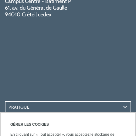
Campus Centre - Bâtiment P
61, av. du Général de Gaulle
94010 Créteil cedex
PRATIQUE
ACCÈS RAPIDES
GÉRER LES COOKIES
En cliquant sur « Tout accepter », vous acceptez le stockage de