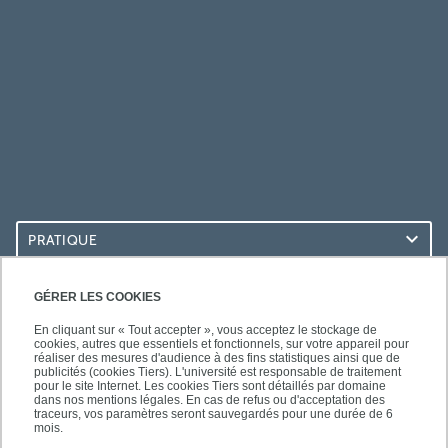
PRATIQUE
ACCÈS RAPIDES
GÉRER LES COOKIES
En cliquant sur « Tout accepter », vous acceptez le stockage de
cookies, autres que essentiels et fonctionnels, sur votre appareil pour
réaliser des mesures d'audience à des fins statistiques ainsi que de
publicités (cookies Tiers). L'université est responsable de traitement
pour le site Internet. Les cookies Tiers sont détaillés par domaine
SUIVEZ-NOUS
dans nos mentions légales. En cas de refus ou d'acceptation des
traceurs, vos paramètres seront sauvegardés pour une durée de 6
mois.