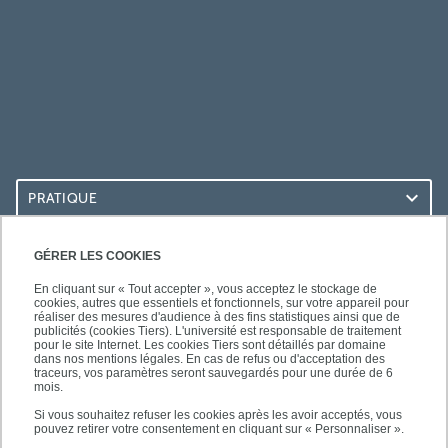
PRATIQUE
ACCÈS RAPIDES
GÉRER LES COOKIES
En cliquant sur « Tout accepter », vous acceptez le stockage de
cookies, autres que essentiels et fonctionnels, sur votre appareil pour
réaliser des mesures d'audience à des fins statistiques ainsi que de
publicités (cookies Tiers). L'université est responsable de traitement
pour le site Internet. Les cookies Tiers sont détaillés par domaine
SUIVEZ-NOUS
dans nos mentions légales. En cas de refus ou d'acceptation des
traceurs, vos paramètres seront sauvegardés pour une durée de 6
mois.
Si vous souhaitez refuser les cookies après les avoir acceptés, vous
pouvez retirer votre consentement en cliquant sur « Personnaliser ».