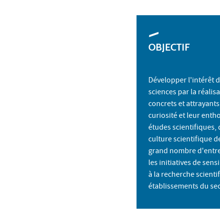
OBJECTIF
Développer l'intérêt 
sciences par la réalis
concrets et attrayants
curiosité et leur ent
études scientifiques,
culture scientifique 
grand nombre d'entre
les initiatives de sens
à la recherche scienti
établissements du se