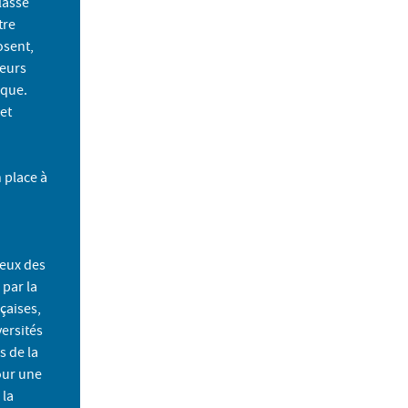
lasse
tre
osent,
leurs
ique.
et
 place à
ceux des
 par la
çaises,
versités
s de la
our une
 la