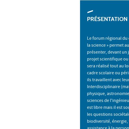
PRÉSENTATION
Le forum régional du 
la science » permet au
présenter, devant un j
projet scientifique o
sera réalisé tout au l
cadre scolaire ou péri
ils travaillent avec le
Interdisciplinaire (m
physique, astronomie
sciences de l'ingénieu
est libre mais il est s
les questions sociéta
biodiversité, énergie,
assistance à la person