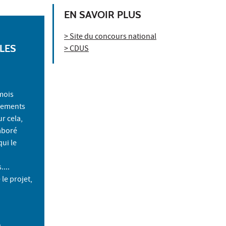
EN SAVOIR PLUS
> Site du concours national
LES
> CDUS
 mois
ssements
r cela,
laboré
qui le
...
 le projet,