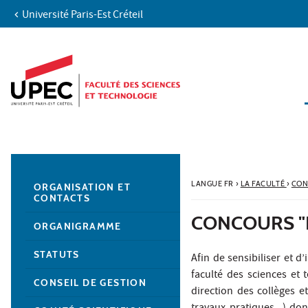
Université Paris-Est Créteil
Aller au contenu
Navigation
Accès directs
Recherche
Navigation secondaire
LANGUE FR
›
LA FACULTÉ
›
CON
ORGANISATION ET
CONTACTS
CONCOURS "F
ORGANIGRAMME
STATUTS
Afin de sensibiliser et d’
faculté des sciences et
CONSEIL DE GESTION
direction des collèges et