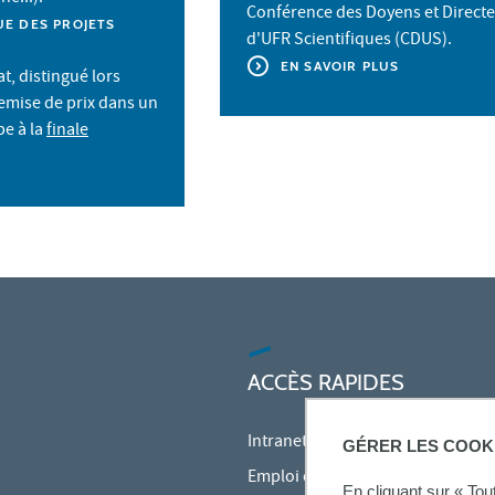
Conférence des Doyens et Direct
UE DES PROJETS
d'UFR Scientifiques (CDUS).
EN SAVOIR PLUS
t, distingué lors
emise de prix dans un
pe à la
finale
ACCÈS RAPIDES
Intranet des personnels
GÉRER LES COOK
Emploi du temps en ligne (ADE)
En cliquant sur « To