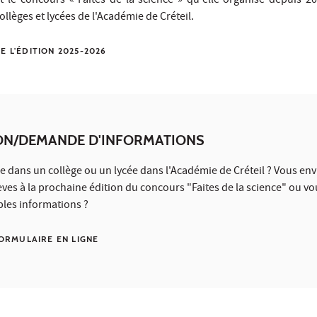
nt le concours « Faites de la science » qu'elle organise depuis 20
llèges et lycées de l'Académie de Créteil.
E L'ÉDITION 2025-2026
ION/DEMANDE D'INFORMATIONS
e dans un collège ou un lycée dans l'Académie de Créteil ? Vous en
lèves à la prochaine édition du concours "Faites de la science" ou vo
les informations ?
FORMULAIRE EN LIGNE