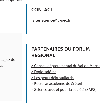
03 et qui est
CONTACT
faites.science@u-pec.fr
PARTENAIRES DU FORUM
RÉGIONAL
visagez de
us
> Conseil départemental du Val-de-Marne
> Exploradôme
> Les petits débrouillards
> Rectorat académie de Créteil
> Science avec et pour la société (SAPS)