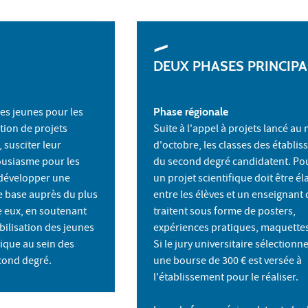
DEUX PHASES PRINCIPA
des jeunes pour les
Phase régionale
ation de projets
Suite à l'appel à projets lancé au
, susciter leur
d'octobre, les classes des établi
housiasme pour les
du second degré candidatent. Pou
 développer une
un projet scientifique doit être é
de base auprès du plus
entre les élèves et un enseignant 
 eux, en soutenant
traitent sous forme de posters,
ibilisation des jeunes
expériences pratiques, maquettes.
fique au sein des
Si le jury universitaire sélectionne
cond degré.
une bourse de 300 € est versée à
l'établissement pour le réaliser.