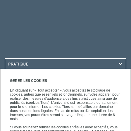
PRATIQUE
ACCÈS RAPIDES
GÉRER LES COOKIES
En cliquant sur « Tout accepter », vous acceptez le stockage de
cookies, autres que essentiels et fonctionnels, sur votre appareil pour
réaliser des mesures d'audience à des fins statistiques ainsi que de
publicités (cookies Tiers). L'université est responsable de traitement
pour le site Internet. Les cookies Tiers sont détaillés par domaine
SUIVEZ-NOUS
dans nos mentions légales. En cas de refus ou d'acceptation des
traceurs, vos paramètres seront sauvegardés pour une durée de 6
mois.
Si vous souhaitez refuser les cookies après les avoir acceptés, vous