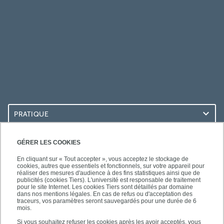
PRATIQUE
ACCÈS RAPIDES
GÉRER LES COOKIES
En cliquant sur « Tout accepter », vous acceptez le stockage de
cookies, autres que essentiels et fonctionnels, sur votre appareil pour
réaliser des mesures d'audience à des fins statistiques ainsi que de
publicités (cookies Tiers). L'université est responsable de traitement
pour le site Internet. Les cookies Tiers sont détaillés par domaine
SUIVEZ-NOUS
dans nos mentions légales. En cas de refus ou d'acceptation des
traceurs, vos paramètres seront sauvegardés pour une durée de 6
mois.
Si vous souhaitez refuser les cookies après les avoir acceptés, vous