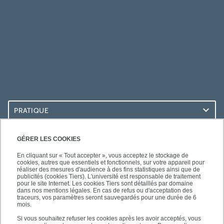
PRATIQUE
ACCÈS RAPIDES
GÉRER LES COOKIES
En cliquant sur « Tout accepter », vous acceptez le stockage de
cookies, autres que essentiels et fonctionnels, sur votre appareil pour
réaliser des mesures d'audience à des fins statistiques ainsi que de
publicités (cookies Tiers). L'université est responsable de traitement
pour le site Internet. Les cookies Tiers sont détaillés par domaine
SUIVEZ-NOUS
dans nos mentions légales. En cas de refus ou d'acceptation des
traceurs, vos paramètres seront sauvegardés pour une durée de 6
mois.
Si vous souhaitez refuser les cookies après les avoir acceptés, vous