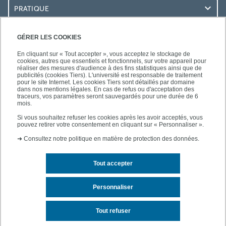
PRATIQUE
ACCÈS RAPIDES
GÉRER LES COOKIES
En cliquant sur « Tout accepter », vous acceptez le stockage de
cookies, autres que essentiels et fonctionnels, sur votre appareil pour
réaliser des mesures d'audience à des fins statistiques ainsi que de
publicités (cookies Tiers). L'université est responsable de traitement
pour le site Internet. Les cookies Tiers sont détaillés par domaine
SUIVEZ-NOUS
dans nos mentions légales. En cas de refus ou d'acceptation des
traceurs, vos paramètres seront sauvegardés pour une durée de 6
mois.
Si vous souhaitez refuser les cookies après les avoir acceptés, vous
pouvez retirer votre consentement en cliquant sur « Personnaliser ».
➜
Consultez notre politique en matière de protection des données.
Tout accepter
Contact
Mentions légales
Personnaliser
Plan d'accès
Plan du site
Tout refuser
Accessibilité des sites de l'UPEC : non conforme