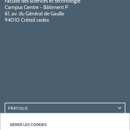
Faculté des sciences et technologie
Campus Centre - Bâtiment P
61, av. du Général de Gaulle
94010 Créteil cedex
PRATIQUE
ACCÈS RAPIDES
GÉRER LES COOKIES