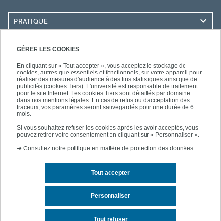
PRATIQUE
ACCÈS RAPIDES
GÉRER LES COOKIES
En cliquant sur « Tout accepter », vous acceptez le stockage de
cookies, autres que essentiels et fonctionnels, sur votre appareil pour
réaliser des mesures d'audience à des fins statistiques ainsi que de
publicités (cookies Tiers). L'université est responsable de traitement
pour le site Internet. Les cookies Tiers sont détaillés par domaine
SUIVEZ-NOUS
dans nos mentions légales. En cas de refus ou d'acceptation des
traceurs, vos paramètres seront sauvegardés pour une durée de 6
mois.
Si vous souhaitez refuser les cookies après les avoir acceptés, vous
pouvez retirer votre consentement en cliquant sur « Personnaliser ».
➜
Consultez notre politique en matière de protection des données.
Tout accepter
Contact
Mentions légales
Personnaliser
Plan d'accès
Plan du site
Tout refuser