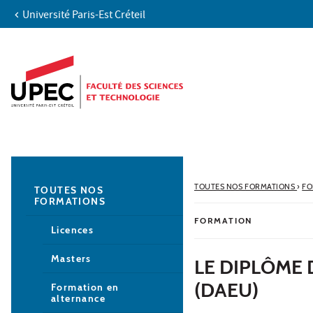
Université Paris-Est Créteil
Aller au contenu
Navigation
Accès directs
Recherche
Navigation secondaire
TOUTES NOS FORMATIONS
›
FO
TOUTES NOS
FORMATIONS
FORMATION
Licences
Masters
LE DIPLÔME 
(DAEU)
Formation en
alternance