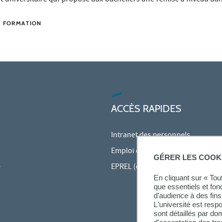
E FORMATION
ACCÈS RAPIDES
Intranet des personnels
Emploi du temps en ligne (ADE)
GÉRER LES COOK
e
EPREL (cours en ligne)
En cliquant sur « To
que essentiels et fon
d'audience à des fins 
L'université est resp
sont détaillés par d