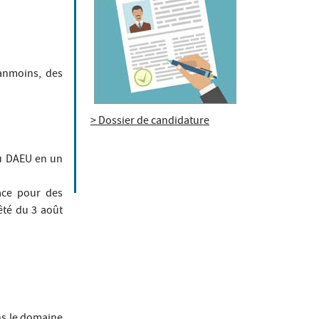
éanmoins, des
> Dossier de candidature
au DAEU en un
ace pour des
êté du 3 août
ns le domaine