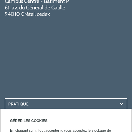
Campus Centre - Bâtiment P
61, av. du Général de Gaulle
94010 Créteil cedex
PRATIQUE
ACCÈS RAPIDES
GÉRER LES COOKIES
En cliquant sur « Tout accepter », vous acceptez le stockage de