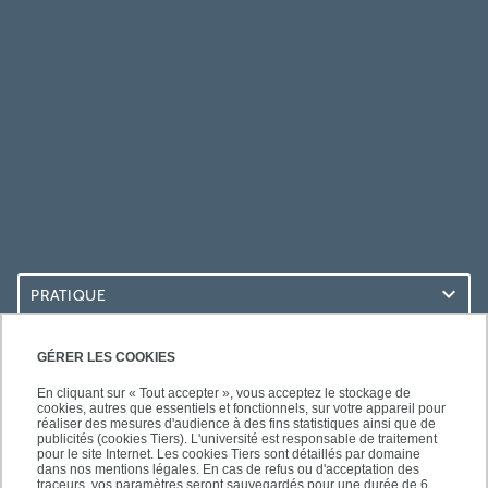
PRATIQUE
ACCÈS RAPIDES
GÉRER LES COOKIES
En cliquant sur « Tout accepter », vous acceptez le stockage de
cookies, autres que essentiels et fonctionnels, sur votre appareil pour
réaliser des mesures d'audience à des fins statistiques ainsi que de
publicités (cookies Tiers). L'université est responsable de traitement
pour le site Internet. Les cookies Tiers sont détaillés par domaine
SUIVEZ-NOUS
dans nos mentions légales. En cas de refus ou d'acceptation des
traceurs, vos paramètres seront sauvegardés pour une durée de 6