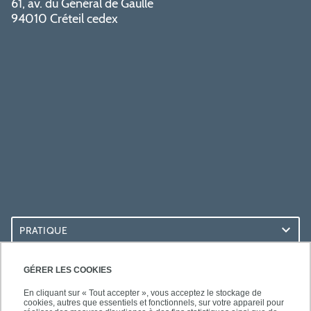
61, av. du Général de Gaulle
94010 Créteil cedex
PRATIQUE
ACCÈS RAPIDES
GÉRER LES COOKIES
En cliquant sur « Tout accepter », vous acceptez le stockage de
cookies, autres que essentiels et fonctionnels, sur votre appareil pour