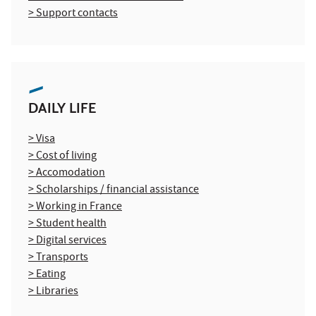
> Support contacts
DAILY LIFE
> Visa
> Cost of living
> Accomodation
> Scholarships / financial assistance
> Working in France
> Student health
> Digital services
> Transports
> Eating
> Libraries