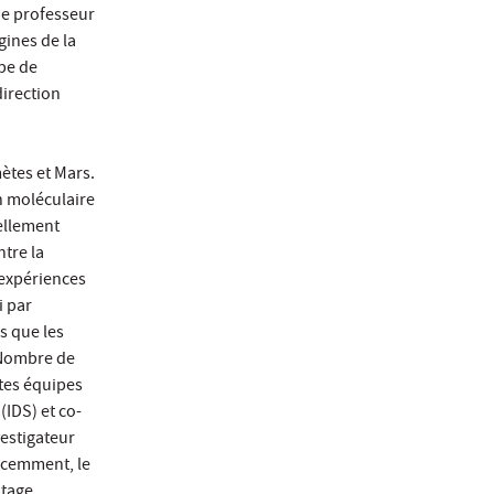
 de professeur
gines de la
upe de
direction
mètes et Mars.
on moléculaire
ellement
ntre la
’expériences
i par
s que les
 Nombre de
ntes équipes
(IDS) et co-
vestigateur
écemment, le
itage