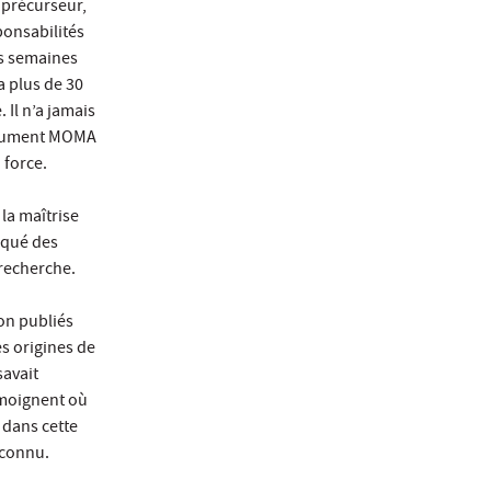
 précurseur,
ponsabilités
ues semaines
a plus de 30
 Il n’a jamais
nstrument MOMA
 force.
 la maîtrise
arqué des
 recherche.
ion publiés
es origines de
savait
témoignent où
t dans cette
 connu.