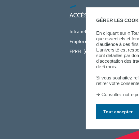
ACCÈS RAPIDES
GÉRER LES COOK
Intranet des personnels
En cliquant sur « To
que essentiels et fon
Emploi du temps en ligne (ADE)
d'audience à des fins 
L'université est resp
e
EPREL (cours en ligne)
sont détaillés par d
d'acceptation des tr
de 6 mois.
Si vous souhaitez re
retirer votre consent
➜
Consultez notre po
Tout accepter