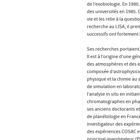
de l’exobiologie. En 1980,
des universités en 1985. C
vie et les relie à la ques
recherche au LISA, il pre
successifs ont fortement 
Ses recherches portaient s
Il est à l’origine d’une g
des atmosphères et des 
composée d’astrophysiciens
physique et la chimie au 
de simulation en laborato
l’analyse in situ en init
chromatographes en phase
ses anciens doctorants et
de planétologie en France.
investigateur des expérie
des expériences COSAC et
principal investigateur (