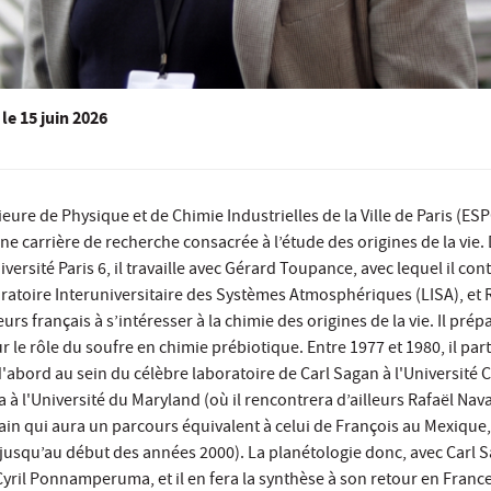
le
15 juin 2026
eure de Physique et de Chimie Industrielles de la Ville de Paris (ESP
e carrière de recherche consacrée à l’étude des origines de la vie. 
iversité Paris 6, il travaille avec Gérard Toupance, avec lequel il con
oratoire Interuniversitaire des Systèmes Atmosphériques (LISA), et
rs français à s’intéresser à la chimie des origines de la vie. Il prép
r le rôle du soufre en chimie prébiotique. Entre 1977 et 1980, il par
d'abord au sein du célèbre laboratoire de Carl Sagan à l'Université C
 l'Université du Maryland (où il rencontrera d’ailleurs Rafaël Nav
in qui aura un parcours équivalent à celui de François au Mexique, e
jusqu’au début des années 2000). La planétologie donc, avec Carl S
yril Ponnamperuma, et il en fera la synthèse à son retour en France