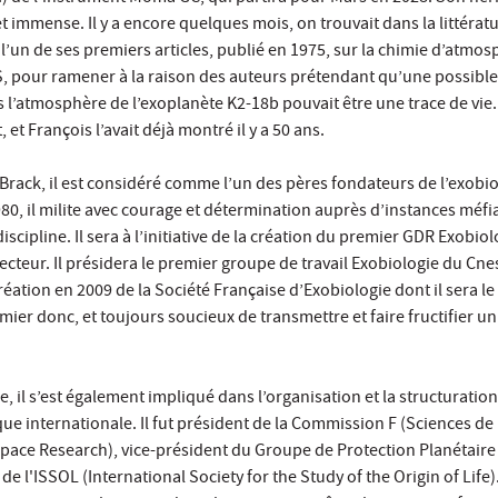
t immense. Il y a encore quelques mois, on trouvait dans la littérat
e l’un de ses premiers articles, publié en 1975, sur la chimie d’atmo
 pour ramener à la raison des auteurs prétendant qu’une possible
 l’atmosphère de l’exoplanète K2-18b pouvait être une trace de vie
 et François l’avait déjà montré il y a 50 ans.
rack, il est considéré comme l’un des pères fondateurs de l’exobio
80, il milite avec courage et détermination auprès d’instances méfi
scipline. Il sera à l’initiative de la création du premier GDR Exobio
recteur. Il présidera le premier groupe de travail Exobiologie du Cnes
réation en 2009 de la Société Française d’Exobiologie dont il sera l
mier donc, et toujours soucieux de transmettre et faire fructifier un
e, il s’est également impliqué dans l’organisation et la structuration
internationale. Il fut président de la Commission F (Sciences de l
ace Research), vice-président du Groupe de Protection Planétair
de l'ISSOL (International Society for the Study of the Origin of Life