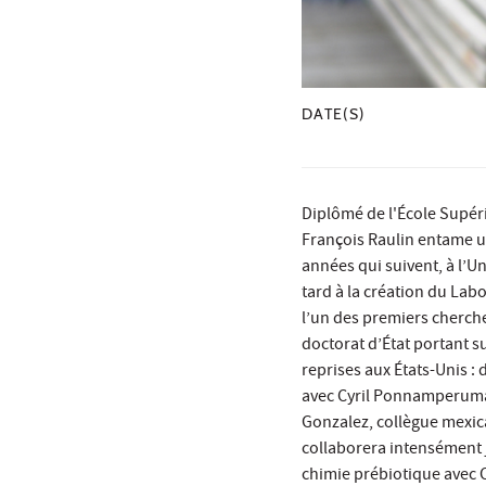
DATE(S)
Diplômé de l'École Supéri
François Raulin entame un
années qui suivent, à l’Un
tard à la création du Lab
l’un des premiers chercheu
doctorat d’État portant su
reprises aux États-Unis : 
avec Cyril Ponnamperuma à
Gonzalez, collègue mexica
collaborera intensément 
chimie prébiotique avec C