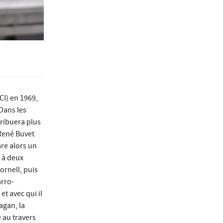
CI) en 1969,
Dans les
tribuera plus
 René Buvet
are alors un
t à deux
ornell, puis
arro-
t avec qui il
agan, la
 au travers