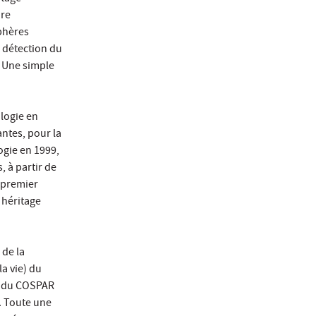
ure
sphères
 détection du
. Une simple
logie en
antes, pour la
logie en 1999,
, à partir de
e premier
 héritage
 de la
a vie) du
e du COSPAR
). Toute une