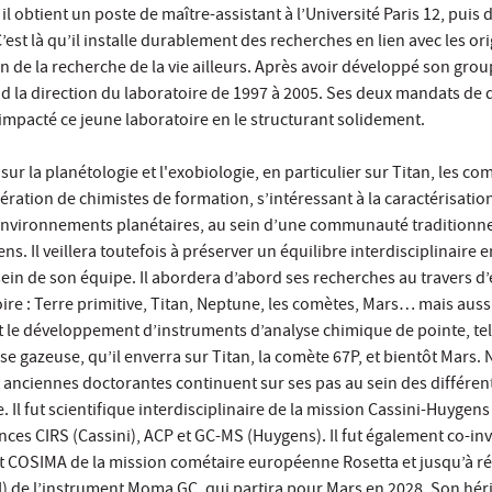
 il obtient un poste de maître-assistant à l’Université Paris 12, puis
’est là qu’il installe durablement des recherches en lien avec les ori
tion de la recherche de la vie ailleurs. Après avoir développé son gro
nd la direction du laboratoire de 1997 à 2005. Ses deux mandats de 
impacté ce jeune laboratoire en le structurant solidement.
ur la planétologie et l'exobiologie, en particulier sur Titan, les co
énération de chimistes de formation, s’intéressant à la caractérisati
environnements planétaires, au sein d’une communauté traditionn
. Il veillera toutefois à préserver un équilibre interdisciplinaire e
sein de son équipe. Il abordera d’abord ses recherches au travers d
ire : Terre primitive, Titan, Neptune, les comètes, Mars… mais auss
iant le développement d’instruments d’analyse chimique de pointe, tel
 gazeuse, qu’il enverra sur Titan, la comète 67P, et bientôt Mars.
 anciennes doctorantes continuent sur ses pas au sein des différe
 Il fut scientifique interdisciplinaire de la mission Cassini-Huygens 
nces CIRS (Cassini), ACP et GC-MS (Huygens). Il fut également co-in
 COSIMA de la mission cométaire européenne Rosetta et jusqu’à r
PI) de l’instrument Moma GC, qui partira pour Mars en 2028. Son hér