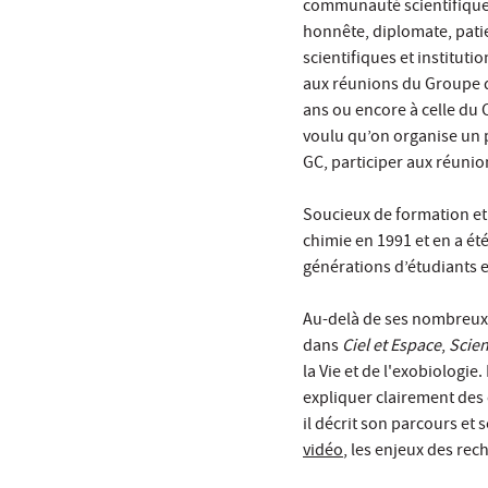
communauté scientifique i
honnête, diplomate, pati
scientifiques et instituti
aux réunions du Groupe de
ans ou encore à celle du 
voulu qu’on organise un p
GC, participer aux réunio
Soucieux de formation et t
chimie en 1991 et en a été
générations d’étudiants e
Au-delà de ses nombreux ar
dans
Ciel et Espace
,
Scien
la Vie et de l'exobiologie.
expliquer clairement des 
il décrit son parcours et 
vidéo
, les enjeux des re