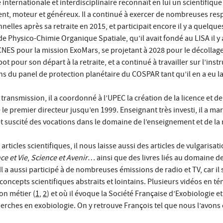
nternationale et interdisciplinaire reconnaît en lui un scientifique
ent, moteur et généreux. Il a continué à exercer de nombreuses res
onnelles après sa retraite en 2015, et participait encore il y a quelq
 Physico-Chimie Organique Spatiale, qu’il avait fondé au LISA il y 
CNES pour la mission ExoMars, se projetant à 2028 pour le décollage.
ot pour son départ à la retraite, et a continué à travailler sur l’i
ns du panel de protection planétaire du COSPAR tant qu’il en a eu la
ransmission, il a coordonné à l’UPEC la création de la licence et de
 le premier directeur jusqu’en 1999. Enseignant très investi, il a m
t suscité des vocations dans le domaine de l’enseignement et de la
ticles scientifiques, il nous laisse aussi des articles de vulgarisat
ce et Vie
,
Science et Avenir
… ainsi que des livres liés au domaine d
 Il a aussi participé à de nombreuses émissions de radio et TV, car il 
concepts scientifiques abstraits et lointains. Plusieurs vidéos en 
son métier (
1
,
2
) et où il évoque la Société Française d’Exobiologie e
cherches en exobiologie. On y retrouve François tel que nous l’avons