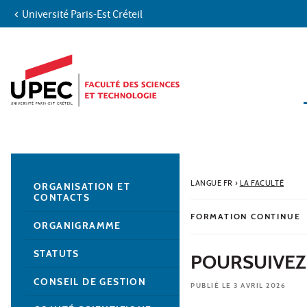
Université Paris-Est Créteil
Aller au contenu
Navigation
Accès directs
Recherche
Navigation secondaire
LANGUE FR
›
LA FACULTÉ
ORGANISATION ET
CONTACTS
FORMATION CONTINUE
ORGANIGRAMME
STATUTS
POURSUIVEZ 
CONSEIL DE GESTION
PUBLIÉ LE 3 AVRIL 2026