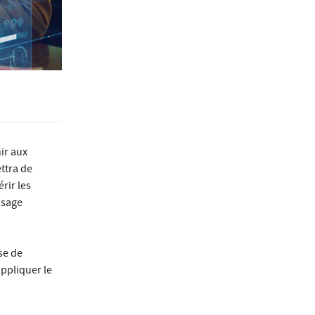
ir aux
ttra de
rir les
ssage
se de
appliquer le