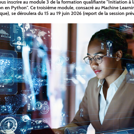
us inscrire au module 3 de la formation qualifiante "Initiation à 
n en Python". Ce troisième module, consacré au Machine Learni
ue), se déroulera du 15 au 19 juin 2026 (report de la session pré