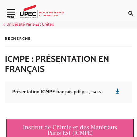
Aller au contenu
Navigation secondaire
MENU
Université Paris-Est Créteil
RECHERCHE
ICMPE : PRÉSENTATION EN
FRANÇAIS
Présentation ICMPE français.pdf
(PDF, 324 Ko )