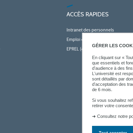
ACCÈS RAPIDES
Intranet des personnels
Emploi du temps en ligne (ADE)
GÉRER LES COOK
e
EPREL (cours en ligne)
En cliquant sur « To
que essentiels et fon
d'audience à des fins 
L'université est resp
sont détaillés par d
d'acceptation des tr
de 6 mois.
Si vous souhaitez re
retirer votre consent
➜
Consultez notre po
Tout accepter