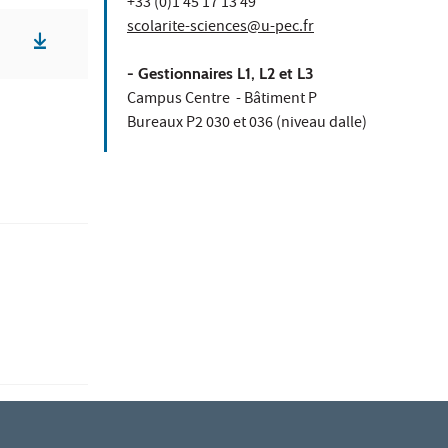
+33 (0)1 45 17 13 49
scolarite-sciences@u-pec.fr
- Gestionnaires L1, L2 et L3
Campus Centre - Bâtiment P
Bureaux P2 030 et 036 (niveau dalle)