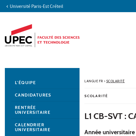
Université Paris-Est Créteil
Aller au contenu
Navigation
Accès directs
Recherche
Navigation secondaire
LANGUE FR
›
SCOLARITÉ
L'ÉQUIPE
CANDIDATURES
SCOLARITÉ
RENTRÉE
UNIVERSITAIRE
L1 CB-SVT :
CALENDRIER
UNIVERSITAIRE
Année universitair