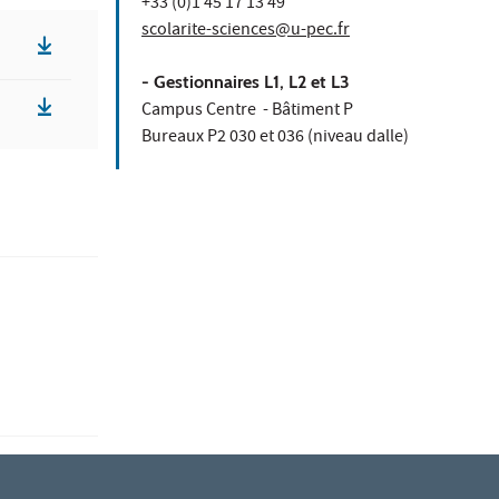
+33 (0)1 45 17 13 49
scolarite-sciences@u-pec.fr
- Gestionnaires L1, L2 et L3
Campus Centre - Bâtiment P
Bureaux P2 030 et 036 (niveau dalle)