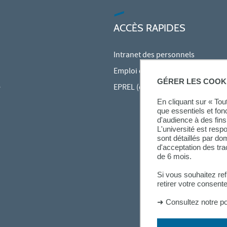
ACCÈS RAPIDES
Intranet des personnels
Emploi du temps en ligne (ADE)
GÉRER LES COOK
e
EPREL (cours en ligne)
En cliquant sur « To
que essentiels et fon
d'audience à des fins 
L'université est resp
sont détaillés par d
d'acceptation des tr
de 6 mois.
Si vous souhaitez re
retirer votre consent
➜
Consultez notre po