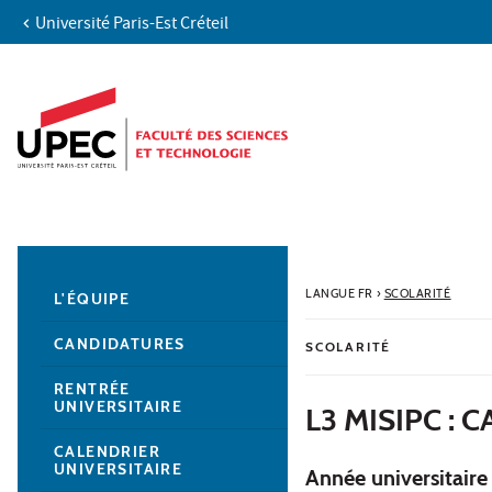
Université Paris-Est Créteil
Aller au contenu
Navigation
Accès directs
Recherche
Navigation secondaire
LANGUE FR
›
SCOLARITÉ
L'ÉQUIPE
CANDIDATURES
SCOLARITÉ
RENTRÉE
UNIVERSITAIRE
L3 MISIPC :
CALENDRIER
UNIVERSITAIRE
Année universitair