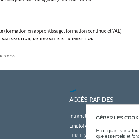
le
(formation en apprentissage, formation continue et VAE)
 SATISFACTION, DE RÉUSSITE ET D'INSERTION
ER 2026
ACCÈS RAPIDES
Intranet des personnels
GÉRER LES COOK
Emploi du temps en ligne (ADE)
En cliquant sur « To
e
EPREL (cours en ligne)
que essentiels et fon