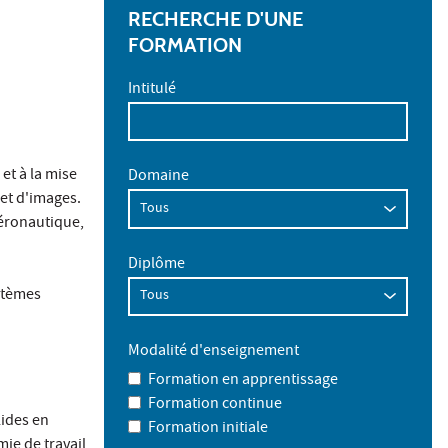
RECHERCHE D'UNE
FORMATION
Intitulé
et à la mise
Domaine
 et d'images.
éronautique,
Diplôme
stèmes
Modalité d'enseignement
Formation en apprentissage
Formation continue
ides en
Formation initiale
ie de travail