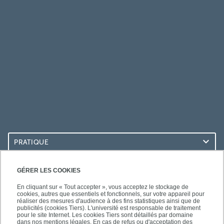
PRATIQUE
ACCÈS RAPIDES
GÉRER LES COOKIES
En cliquant sur « Tout accepter », vous acceptez le stockage de
cookies, autres que essentiels et fonctionnels, sur votre appareil pour
réaliser des mesures d'audience à des fins statistiques ainsi que de
publicités (cookies Tiers). L'université est responsable de traitement
pour le site Internet. Les cookies Tiers sont détaillés par domaine
SUIVEZ-NOUS
dans nos mentions légales. En cas de refus ou d'acceptation des