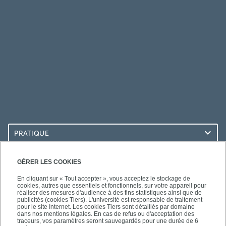
PRATIQUE
ACCÈS RAPIDES
GÉRER LES COOKIES
En cliquant sur « Tout accepter », vous acceptez le stockage de
cookies, autres que essentiels et fonctionnels, sur votre appareil pour
réaliser des mesures d'audience à des fins statistiques ainsi que de
publicités (cookies Tiers). L'université est responsable de traitement
pour le site Internet. Les cookies Tiers sont détaillés par domaine
SUIVEZ-NOUS
dans nos mentions légales. En cas de refus ou d'acceptation des
traceurs, vos paramètres seront sauvegardés pour une durée de 6