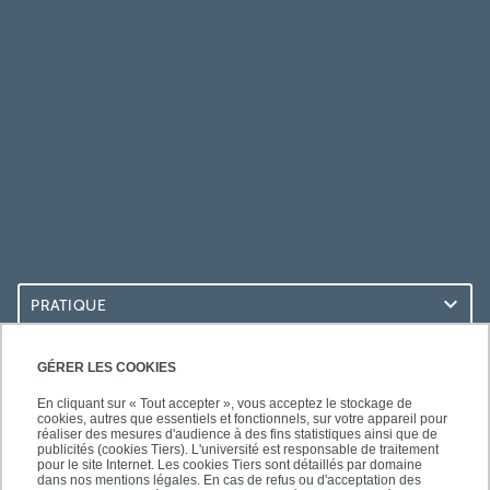
PRATIQUE
ACCÈS RAPIDES
GÉRER LES COOKIES
En cliquant sur « Tout accepter », vous acceptez le stockage de
cookies, autres que essentiels et fonctionnels, sur votre appareil pour
réaliser des mesures d'audience à des fins statistiques ainsi que de
publicités (cookies Tiers). L'université est responsable de traitement
pour le site Internet. Les cookies Tiers sont détaillés par domaine
SUIVEZ-NOUS
dans nos mentions légales. En cas de refus ou d'acceptation des